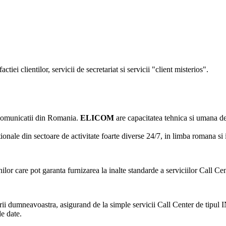
ctiei clientilor, servicii de secretariat si servicii "client misterios".
ecomunicatii din Romania.
ELICOM
are capacitatea tehnica si umana de 
ale din sectoare de activitate foarte diverse 24/7, in limba romana si in
nilor care pot garanta furnizarea la inalte standarde a serviciilor Call 
rii dumneavoastra, asigurand de la simple servicii Call Center de tipul 
e date.