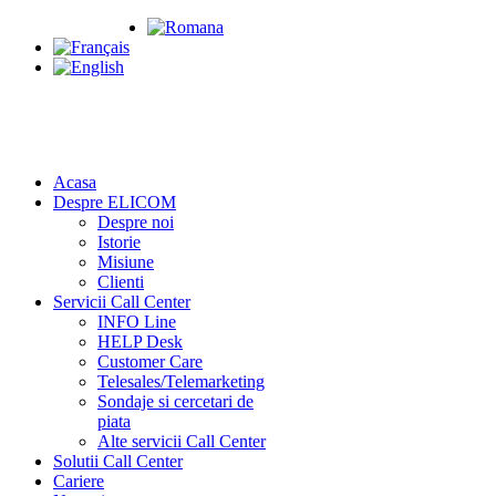
+4 021.232.12.14
Acasa
Despre ELICOM
Despre noi
Istorie
Misiune
Clienti
Servicii Call Center
INFO Line
HELP Desk
Customer Care
Telesales/Telemarketing
Sondaje si cercetari de
piata
Alte servicii Call Center
Solutii Call Center
Cariere