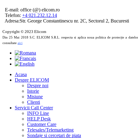
E-mail: office (@) elicom.ro
Telefon:
+4 021.232.12.14
Adresa:Str. George Constantinescu nr. 2C, Sectorul 2, Bucuresti
Copyright © 2023 Elicom
Din 25 Mai 2018
S.C. ELICOM S.R.L.
respecta si aplica noua politica de protecție a datelo
consultate
aici
Acasa
Despre ELICOM
Despre noi
Istorie
Misiune
Clienti
Servicii Call Center
INFO Line
HELP Desk
Customer Care
Telesales/Telemarketing
Sondaje si cercetari de piata